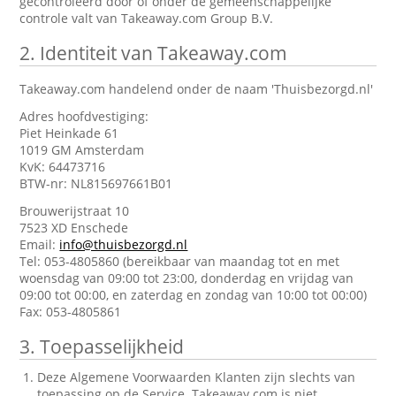
gecontroleerd door of onder de gemeenschappelijke
controle valt van Takeaway.com Group B.V.
2.
Identiteit van Takeaway.com
Takeaway.com handelend onder de naam 'Thuisbezorgd.nl'
Adres hoofdvestiging:
Piet Heinkade 61
1019 GM Amsterdam
KvK: 64473716
BTW-nr: NL815697661B01
Brouwerijstraat 10
7523 XD Enschede
Email:
info@thuisbezorgd.nl
Tel: 053-4805860 (bereikbaar van maandag tot en met
woensdag van 09:00 tot 23:00, donderdag en vrijdag van
09:00 tot 00:00, en zaterdag en zondag van 10:00 tot 00:00)
Fax: 053-4805861
3.
Toepasselijkheid
Deze Algemene Voorwaarden Klanten zijn slechts van
toepassing op de Service. Takeaway.com is niet