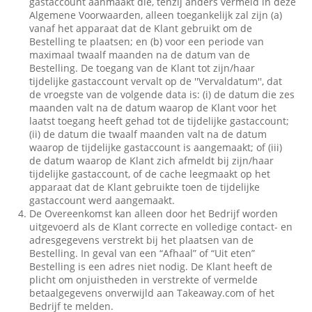
gastaccount aanmaakt die, tenzij anders vermeld in deze
Algemene Voorwaarden, alleen toegankelijk zal zijn (a)
vanaf het apparaat dat de Klant gebruikt om de
Bestelling te plaatsen; en (b) voor een periode van
maximaal twaalf maanden na de datum van de
Bestelling. De toegang van de Klant tot zijn/haar
tijdelijke gastaccount vervalt op de ''Vervaldatum'', dat
de vroegste van de volgende data is: (i) de datum die zes
maanden valt na de datum waarop de Klant voor het
laatst toegang heeft gehad tot de tijdelijke gastaccount;
(ii) de datum die twaalf maanden valt na de datum
waarop de tijdelijke gastaccount is aangemaakt; of (iii)
de datum waarop de Klant zich afmeldt bij zijn/haar
tijdelijke gastaccount, of de cache leegmaakt op het
apparaat dat de Klant gebruikte toen de tijdelijke
gastaccount werd aangemaakt.
De Overeenkomst kan alleen door het Bedrijf worden
uitgevoerd als de Klant correcte en volledige contact- en
adresgegevens verstrekt bij het plaatsen van de
Bestelling. In geval van een “Afhaal” of “Uit eten”
Bestelling is een adres niet nodig. De Klant heeft de
plicht om onjuistheden in verstrekte of vermelde
betaalgegevens onverwijld aan Takeaway.com of het
Bedrijf te melden.